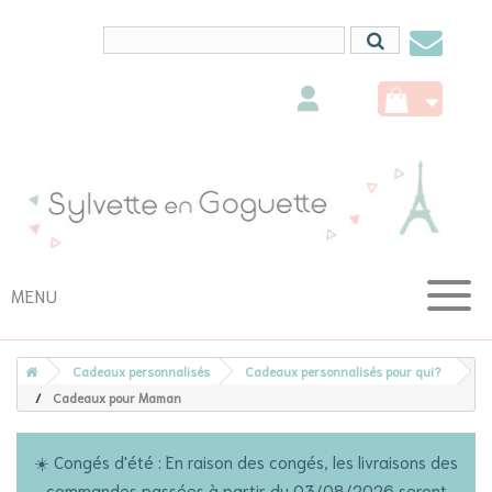
Conta
nous
MENU
Cadeaux personnalisés
Cadeaux personnalisés pour qui?
Cadeaux pour Maman
☀️ Congés d'été : En raison des congés, les livraisons des
commandes passées à partir du 03/08/2026 seront