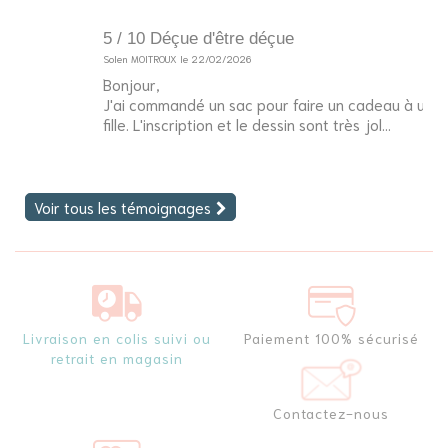
5 / 10 Déçue d'être déçue
1
Solen MOITROUX le 22/02/2026
Inv
Bonjour,
Jo
J'ai commandé un sac pour faire un cadeau à une jeune
En
fille. L'inscription et le dessin sont très jol...
Voir tous les témoignages
Livraison en colis suivi ou
Paiement 100% sécurisé
retrait en magasin
Contactez-nous