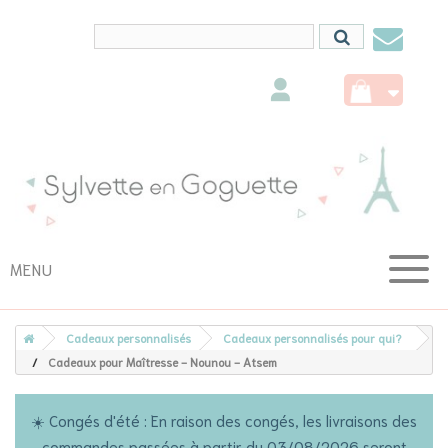
Conta
nous
MENU
Cadeaux personnalisés
Cadeaux personnalisés pour qui?
Cadeaux pour Maîtresse - Nounou - Atsem
☀️ Congés d'été : En raison des congés, les livraisons des
commandes passées à partir du 03/08/2026 seront