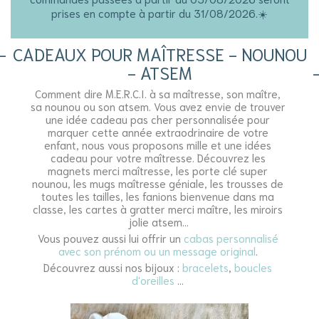
prises en compte à partir du 31/08/2026.☀️
CADEAUX POUR MAÎTRESSE - NOUNOU
- ATSEM
Comment dire M.E.R.C.I. à sa maîtresse, son maître,
sa nounou ou son atsem. Vous avez envie de trouver
une idée cadeau pas cher personnalisée pour
marquer cette année extraodrinaire de votre
enfant, nous vous proposons mille et une idées
cadeau pour votre maîtresse. Découvrez les
magnets merci maîtresse, les porte clé super
nounou, les mugs maîtresse géniale, les trousses de
toutes les tailles, les fanions bienvenue dans ma
classe, les cartes à gratter merci maître, les miroirs
jolie atsem...
Vous pouvez aussi lui offrir un
cabas personnalisé
avec son prénom ou un message original
.
Découvrez aussi nos bijoux :
bracelets
,
boucles
d'oreilles
...