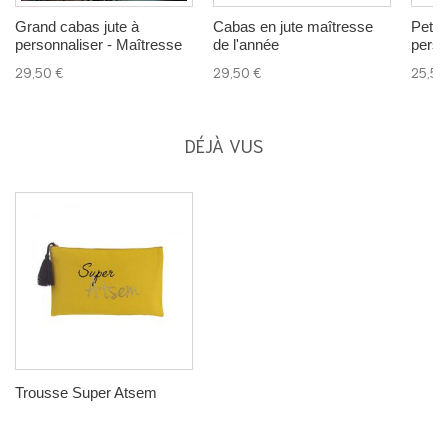
Grand cabas jute à
Cabas en jute maîtresse
Petit
personnaliser - Maîtresse
de l'année
perso
29,50 €
29,50 €
25,50
DÉJÀ VUS
Trousse Super Atsem