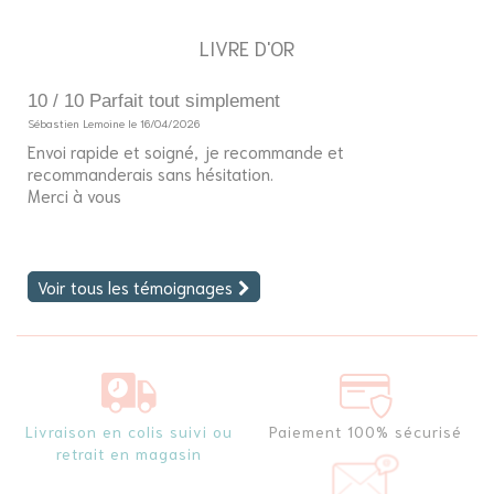
LIVRE D'OR
10 / 10 Parfait tout simplement
5
Sébastien Lemoine le 16/04/2026
So
Envoi rapide et soigné, je recommande et
Bo
recommanderais sans hésitation.
J'
Merci à vous
fi
Voir tous les témoignages
Livraison en colis suivi ou
Paiement 100% sécurisé
retrait en magasin