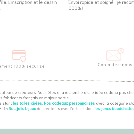
lle. L'inscription et le dessin
Envoi rapide et soigné...je rec
.
000% !
Contactez-nous
ement 100% sécurisé
bateur de créateurs. Vous êtes à la recherche d'une idée cadeau pas che
s fabricants français en majeur partie.
e star :
les toiles cirées
.
Nos cadeaux personnalisés
avec la catégorie sta
Enfin
Nos jolis bijoux
de créateurs
avec l'article star :
les joncs bouddhiste