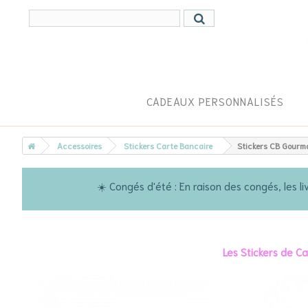
CADEAUX PERSONNALISÉS
Accessoires
Stickers Carte Bancaire
Stickers CB Gourm
☀️ Congés d'été : En raison des congés, les
Les Stickers de C