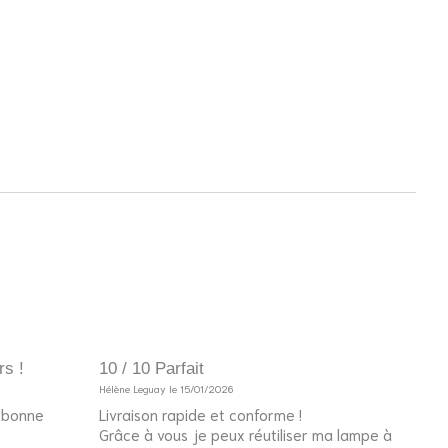
rs !
10 / 10 Parfait
10 /
Hélène Leguay le 15/01/2026
Invité
e bonne
Livraison rapide et conforme !
Le p
Grâce à vous je peux réutiliser ma lampe à
l’an