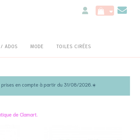
Conta
nous
 / ADOS
MODE
TOILES CIRÉES
t prises en compte à partir du 31/08/2026.☀️
tique de Clamart.