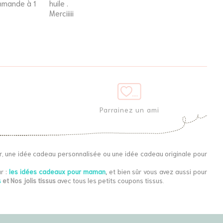
ommande à 1
huile .
fier
Merciiiii
Parrainez un ami
r, une idée cadeau personnalisée ou une idée cadeau originale pour
r :
les idées cadeaux pour maman
,
et bien sûr vous avez aussi pour
s
et Nos jolis tissus
avec tous les petits coupons tissus.