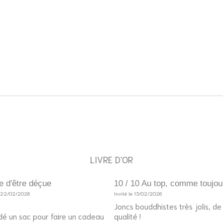
LIVRE D'OR
e d'être déçue
10 / 10 Au top, comme toujou
e 22/02/2026
Invité le 13/02/2026
Joncs bouddhistes très jolis, d
é un sac pour faire un cadeau
qualité !