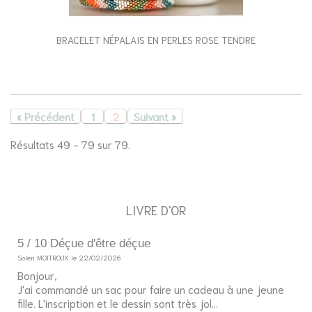
BRACELET NÉPALAIS EN PERLES ROSE TENDRE
« Précédent
1
2
Suivant »
Résultats 49 - 79 sur 79.
LIVRE D'OR
'être déçue
10 / 10 Au top, com
/02/2026
Invité le 13/02/2026
Joncs bouddhistes très
n sac pour faire un cadeau à une jeune
Envoi rapide et soign
on et le dessin sont très jol...