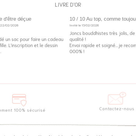
LIVRE D'OR
e d'être déçue
10 / 10 Au top, comme toujou
e 22/02/2026
Invité le 13/02/2026
Joncs bouddhistes très jolis, d
é un sac pour faire un cadeau
qualité !
lle. L'inscription et le dessin
Envoi rapide et soigné...je rec
.
000% !
Contactez-nous
ement 100% sécurisé