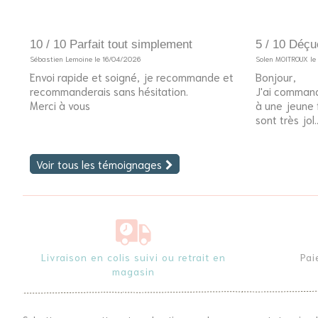
10 / 10 Parfait tout simplement
5 / 10 Déçu
Sébastien Lemoine le 16/04/2026
Solen MOITROUX l
Envoi rapide et soigné, je recommande et
Bonjour,
recommanderais sans hésitation.
J'ai command
Merci à vous
à une jeune fi
sont très jol..
Voir tous les témoignages
Livraison en colis suivi ou retrait en
Pai
magasin