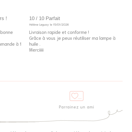
rs !
10 / 10 Parfait
10 /
Hélène Leguay le 15/01/2026
Invité
e bonne
Livraison rapide et conforme !
Le p
Grâce à vous je peux réutiliser ma lampe à
l’an
ommande à 1
huile .
fier
Merciiiii
Parrainez un ami