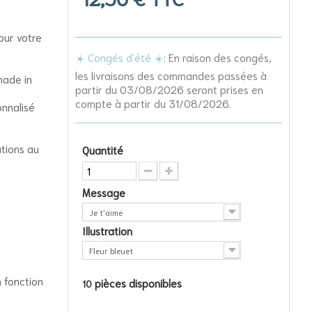
our votre
☀️ Congés d'été ☀️
: En raison des congés,
les livraisons des commandes passées à
made in
partir du 03/08/2026 seront prises en
compte à partir du 31/08/2026.
onnalisé
ations au
Quantité
Message
Je t'aime
Illustration
Fleur bleuet
n fonction
pièces disponibles
10