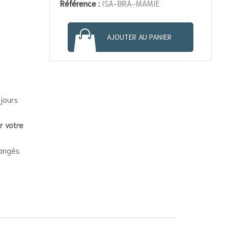
Référence :
ISA-BRA-MAMIE
AJOUTER AU PANIER
 jours
r votre
angés.