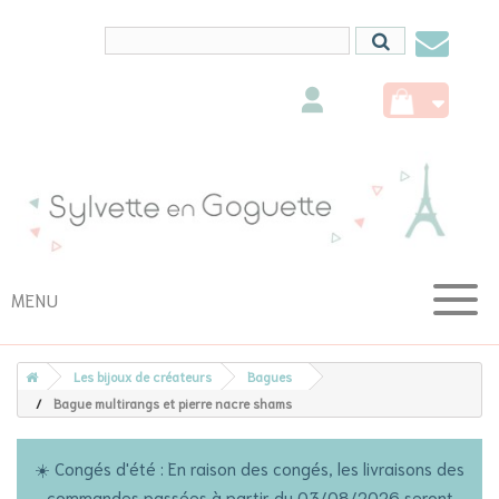
Conta
nous
MENU
Les bijoux de créateurs
Bagues
Bague multirangs et pierre nacre shams
☀️ Congés d'été : En raison des congés, les livraisons des
commandes passées à partir du 03/08/2026 seront