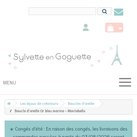
Conta
nous
MENU
Les bijoux de créateurs
Boucles d'oreille
Boucle d'oreille Or bleu marine - Montebello
☀️ Congés d'été : En raison des congés, les livraisons des
commandes passées à partir du 03/08/2026 seront