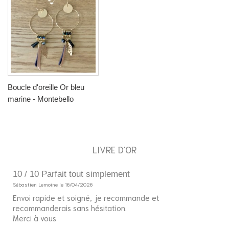
Boucle d'oreille Or bleu
marine - Montebello
LIVRE D'OR
10 / 10 Parfait tout simplement
5
Sébastien Lemoine le 16/04/2026
So
Envoi rapide et soigné, je recommande et
Bo
recommanderais sans hésitation.
J'
Merci à vous
fi