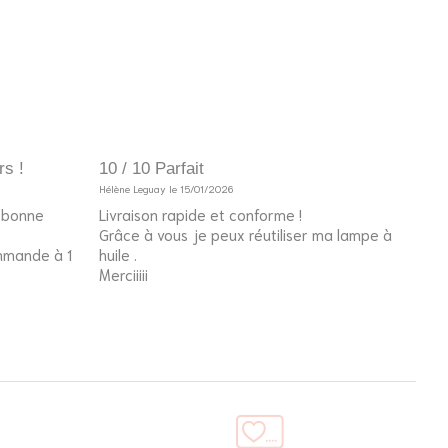
rs !
10 / 10 Parfait
10 /
Hélène Leguay le 15/01/2026
Invité
e bonne
Livraison rapide et conforme !
Le p
Grâce à vous je peux réutiliser ma lampe à
l’an
ommande à 1
huile .
fier
Merciiiii