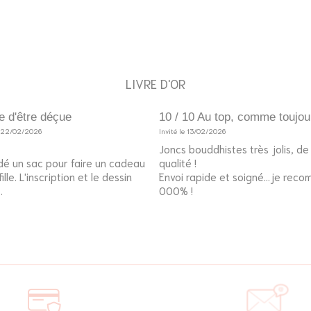
LIVRE D'OR
e d'être déçue
10 / 10 Au top, comme toujou
e 22/02/2026
Invité le 13/02/2026
Joncs bouddhistes très jolis, d
é un sac pour faire un cadeau
qualité !
lle. L'inscription et le dessin
Envoi rapide et soigné...je rec
.
000% !