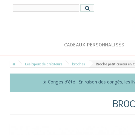
CADEAUX PERSONNALISÉS
Les bijoux de créateurs
Broches
Broche petit oiseau en C
☀️ Congés d'été : En raison des congés, les
BROC