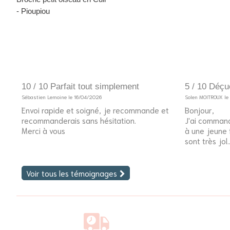
- Pioupiou
10 / 10 Parfait tout simplement
5 / 10 Déçu
Sébastien Lemoine le 16/04/2026
Solen MOITROUX l
Envoi rapide et soigné, je recommande et
Bonjour,
recommanderais sans hésitation.
J'ai command
Merci à vous
à une jeune fi
sont très jol..
Voir tous les témoignages