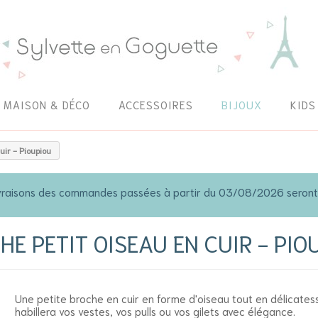
MAISON & DÉCO
ACCESSOIRES
BIJOUX
KIDS
uir - Pioupiou
 livraisons des commandes passées à partir du 03/08/2026 seron
HE PETIT OISEAU EN CUIR - PIO
Une petite broche en cuir en forme d'oiseau tout en délicates
habillera vos vestes, vos pulls ou vos gilets avec élégance.