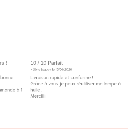
rs !
10 / 10 Parfait
10 /
Hélène Leguay le 15/01/2026
Invité
e bonne
Livraison rapide et conforme !
Le p
Grâce à vous je peux réutiliser ma lampe à
l’an
ommande à 1
huile .
fier
Merciiiii