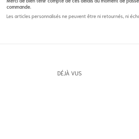
Merci de bien tenir compte de ces délais au moment de passe
commande.
Les articles personnalisés ne peuvent être ni retournés, ni éch
DÉJÀ VUS