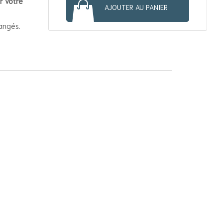
r votre
AJOUTER AU PANIER
angés.