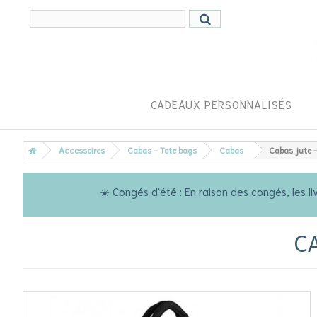
CADEAUX PERSONNALISÉS
Accessoires
Cabas - Tote bags
Cabas
Cabas jute 
☀️ Congés d'été : En raison des congés, les
C