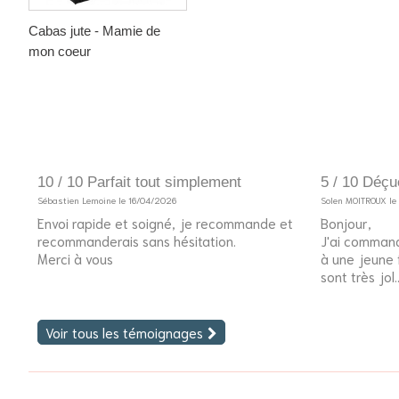
Cabas jute - Mamie de
mon coeur
10 / 10 Parfait tout simplement
5 / 10 Déçu
Sébastien Lemoine le 16/04/2026
Solen MOITROUX l
Envoi rapide et soigné, je recommande et
Bonjour,
recommanderais sans hésitation.
J'ai command
Merci à vous
à une jeune fi
sont très jol..
Voir tous les témoignages