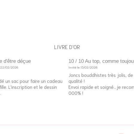
LIVRE D'OR
e d'être déçue
10 / 10 Au top, comme toujou
e 22/02/2026
Invité le 13/02/2026
Joncs bouddhistes très jolis, d
é un sac pour faire un cadeau
qualité !
lle. L'inscription et le dessin
Envoi rapide et soigné...je rec
.
000% !