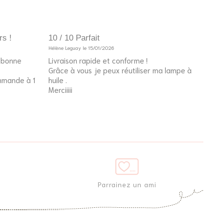
rs !
10 / 10 Parfait
10 /
Hélène Leguay le 15/01/2026
Invité
e bonne
Livraison rapide et conforme !
Le p
Grâce à vous je peux réutiliser ma lampe à
l’an
ommande à 1
huile .
fier
Merciiiii
Parrainez un ami