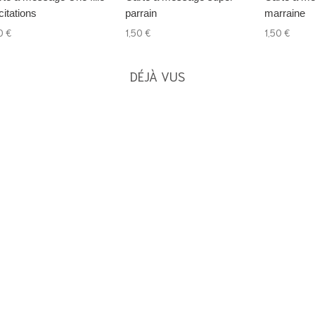
icitations
parrain
marraine
0 €
1,50 €
1,50 €
DÉJÀ VUS