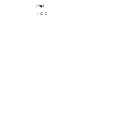
papi
louloute
1,50 €
1,50 €