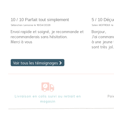
10 / 10 Parfait tout simplement
5 / 10 Déçu
Sébastien Lemoine le 16/04/2026
Solen MOITROUX l
Envoi rapide et soigné, je recommande et
Bonjour,
recommanderais sans hésitation.
J'ai command
Merci à vous
à une jeune fi
sont très jol..
Voir tous les témoignages
Livraison en colis suivi ou retrait en
Pai
magasin