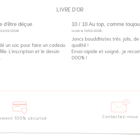
LIVRE D'OR
e d'être déçue
10 / 10 Au top, comme toujou
e 22/02/2026
Invité le 13/02/2026
Joncs bouddhistes très jolis, d
é un sac pour faire un cadeau
qualité !
lle. L'inscription et le dessin
Envoi rapide et soigné...je rec
.
000% !
Contactez-nous
ement 100% sécurisé