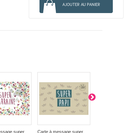
AJOUTER AU PANIER
essage super
Carte à message super
Carte à message 