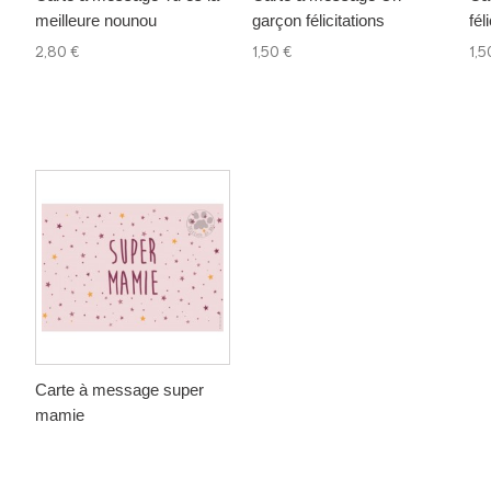
meilleure nounou
garçon félicitations
fél
2,80 €
1,50 €
1,5
Carte à message super
mamie