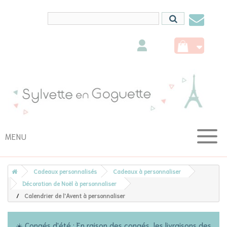
Conta
nous
MENU
Cadeaux personnalisés
Cadeaux à personnaliser
Décoration de Noël à personnaliser
Calendrier de l'Avent à personnaliser
☀️ Congés d'été : En raison des congés, les livraisons des