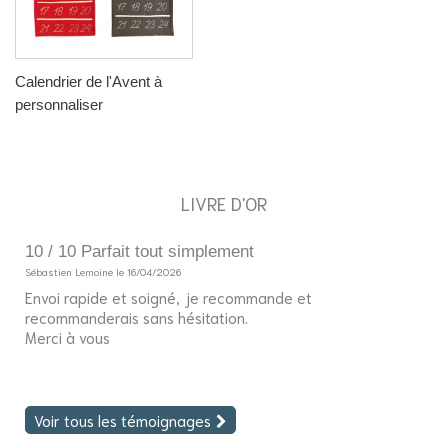
Calendrier de l'Avent à
personnaliser
LIVRE D'OR
10 / 10 Parfait tout simplement
5
Sébastien Lemoine le 16/04/2026
So
Envoi rapide et soigné, je recommande et
Bo
recommanderais sans hésitation.
J'
Merci à vous
fi
Voir tous les témoignages