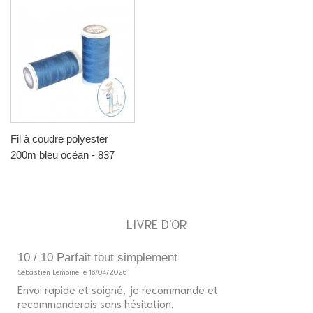
Fil à coudre polyester
200m bleu océan - 837
LIVRE D'OR
10 / 10 Parfait tout simplement
5
Sébastien Lemoine le 16/04/2026
So
Envoi rapide et soigné, je recommande et
Bo
recommanderais sans hésitation.
J'