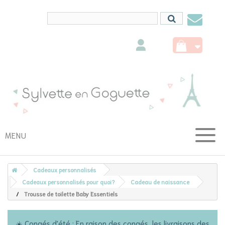
Conta
nous
MENU
Cadeaux personnalisés
Cadeaux personnalisés pour quoi?
Cadeau de naissance
Trousse de toilette Baby Essentiels
☀️ Congés d'été : En raison des congés, les livraisons des