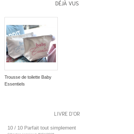
DÉJÀ VUS
Trousse de toilette Baby
Essentiels
LIVRE D'OR
10 / 10 Parfait tout simplement
5
Sébastien Lemoine le 16/04/2026
So