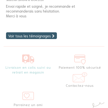
Envoi rapide et soigné, je recommande et
Bo
recommanderais sans hésitation.
J'
Merci à vous
fi
Voir tous les témoignages
Livraison en colis suivi ou
Paiement 100% sécurisé
retrait en magasin
Contactez-nous
Parrainez un ami