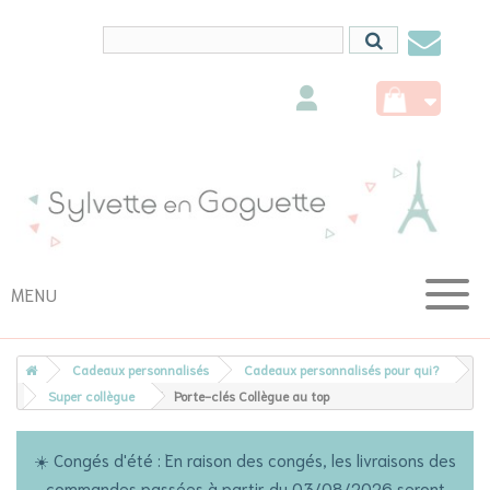
Conta
nous
MENU
Cadeaux personnalisés
Cadeaux personnalisés pour qui?
Super collègue
Porte-clés Collègue au top
☀️ Congés d'été : En raison des congés, les livraisons des
commandes passées à partir du 03/08/2026 seront