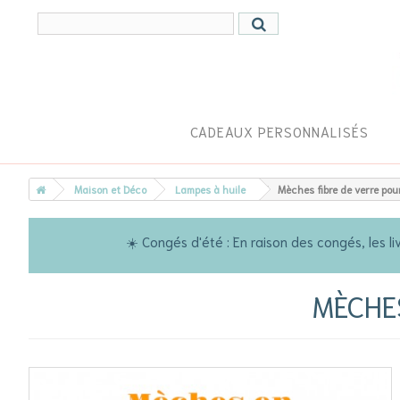
CADEAUX PERSONNALISÉS
Maison et Déco
Lampes à huile
Mèches fibre de verre pou
☀️ Congés d'été : En raison des congés, les
MÈCHES