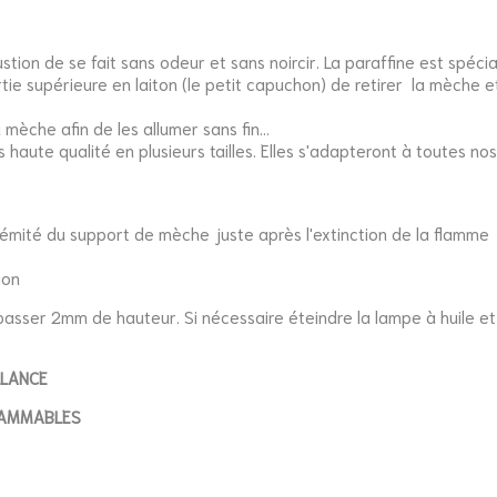
ustion de se fait sans odeur et sans noircir. La paraffine est spé
 partie supérieure en laiton (le petit capuchon) de retirer la mèche e
mèche afin de les allumer sans fin...
aute qualité en plusieurs tailles. Elles s'adapteront à toutes nos
trémité du support de mèche juste après l'extinction de la flamme
ion
passer 2mm de hauteur. Si nécessaire éteindre la lampe à huile et
LLANCE
FLAMMABLES