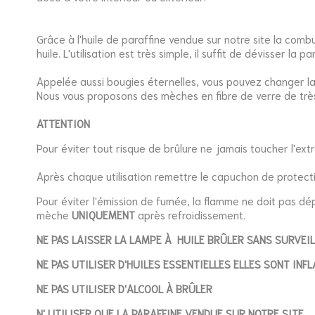
Grâce à l'huile de paraffine vendue sur notre site la comb
huile. L'utilisation est très simple, il suffit de dévisser la
Appelée aussi bougies éternelles, vous pouvez changer la 
Nous vous proposons des mèches en fibre de verre de très h
ATTENTION
Pour éviter tout risque de brûlure ne jamais toucher l'ex
Après chaque utilisation remettre le capuchon de protect
Pour éviter l'émission de fumée, la flamme ne doit pas dé
mèche
UNIQUEMENT
après refroidissement.
NE PAS LAISSER LA LAMPE À HUILE BRÛLER SANS SURVEI
NE PAS UTILISER D'HUILES ESSENTIELLES ELLES SONT IN
NE PAS UTILISER D'ALCOOL À BRÛLER
N' UTILISER QUE LA PARAFFINE VENDUE SUR NOTRE SITE