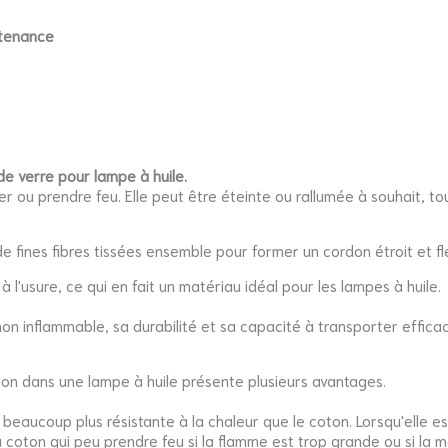
ntenance
e verre pour lampe à huile.
 ou prendre feu. Elle peut être éteinte ou rallumée à souhait, to
 fines fibres tissées ensemble pour former un cordon étroit et fle
 l'usure, ce qui en fait un matériau idéal pour les lampes à huile.
 non inflammable,
sa durabilité et sa capacité à transporter effica
coton dans une lampe à huile présente plusieurs avantages.
t beaucoup plus résistante à la chaleur que le coton. Lorsqu'elle e
u coton qui peu prendre feu si la flamme est trop grande ou si 