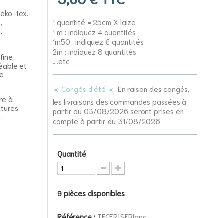
Oeko-tex.
,
1 quantité = 25cm X laize
,
1 m : indiquez 4 quantités
1m50 : indiquez 6 quantités
2m : indiquez 8 quantités
fine
....etc
éable et
de
☀️ Congés d'été ☀️
: En raison des congés,
re à
les livraisons des commandes passées à
utures
partir du 03/08/2026 seront prises en
 :
compte à partir du 31/08/2026.
Quantité
pièces disponibles
9
Référence :
TECERISEBlanc