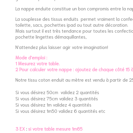
La nappe enduite constitue un bon compromis entre la napp
La souplesse des tissus enduits permet vraiment la confect
toilette, sacs, pochettes ipad ou tout autre décoration.
Mais surtout il est très tendance pour toutes les confect
pochette lingettes démaquillantes,
N'attendez plus laisser agir votre imagination!
Mode d'emploi :
1 Mesurez votre table.
2 Pour calculer votre nappe : ajoutez de chaque côté 1
Notre tissu coton enduit au mètre est vendu à partir de 
Si vous désirez
50cm
validez 2 quantités
Si vous désirez
75cm
validez 3 quantités
Si vous désirez
1m
validez 4 quantités
Si vous désirez
1m50
validez 6 quantités etc
3 EX
:
si votre table mesure 1m65