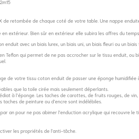
 2m15
 retombée de chaque coté de votre table. Une nappe enduite s
 en extérieur. Bien sûr en extérieur elle subira les affres du tem
duit avec un biais lurex, un biais uni, un biais fleuri ou un biais
 en Teflon qui permet de ne pas accrocher sur le tissu enduit, ou b
el.
ge de votre tissu coton enduit de passer une éponge humidifiée à 
éables que la toile cirée mais seulement déperlants.
édiat à l’éponge. Les taches de carottes, de fruits rouges, de vin,
es taches de peinture ou d'encre sont indélébiles.
ar an pour ne pas abimer l'enduction acrylique qui recouvre le ti
tiver les propriétés de l'anti-tâche.