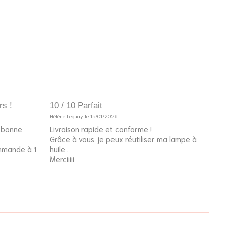
rs !
10 / 10 Parfait
10 /
Hélène Leguay le 15/01/2026
Invité
e bonne
Livraison rapide et conforme !
Le p
Grâce à vous je peux réutiliser ma lampe à
l’an
ommande à 1
huile .
fier
Merciiiii