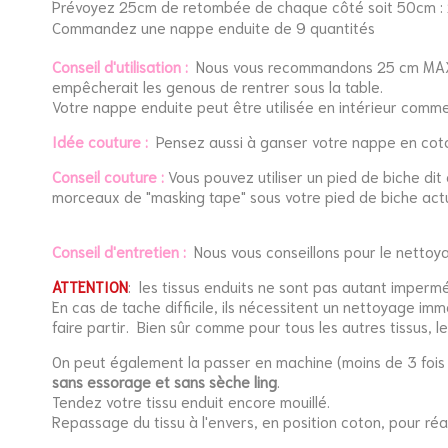
Prévoyez 25cm de retombée de chaque côté soit 50cm :
Commandez une nappe enduite de 9 quantités
Conseil d'utilisation :
Nous vous recommandons 25 cm MAX de
empêcherait les genous de rentrer sous la table.
Votre nappe enduite peut être utilisée en intérieur comme
Idée couture :
Pensez aussi à ganser votre nappe en coton en
Conseil couture :
Vous pouvez utiliser un pied de biche dit
morceaux de "masking tape" sous votre pied de biche actu
Conseil d'entretien :
Nous vous conseillons pour le
n
ettoya
ATTENTION
: les tissus enduits ne sont pas autant imperm
En cas de tache difficile, ils nécessitent un nettoyage imm
faire partir. Bien sûr comme pour tous les autres tissus, l
On peut également la passer en machine (moins de 3 fois p
sans essorage et sans sèche ling
.
Tendez votre tissu enduit encore mouillé.
Repassage du tissu à l'envers, en position coton, pour réac