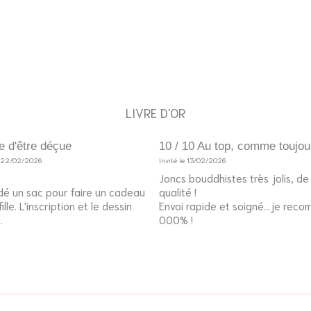
LIVRE D'OR
e d'être déçue
10 / 10 Au top, comme toujou
e 22/02/2026
Invité le 13/02/2026
Joncs bouddhistes très jolis, d
é un sac pour faire un cadeau
qualité !
lle. L'inscription et le dessin
Envoi rapide et soigné...je rec
.
000% !