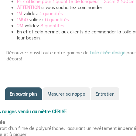
Prix affiché pour 1 quantité de longueur : 25cm X 160cm
ATTENTION
si vous souhaitez commander
1M
validez
4 quantités
1M50
validez
6 quantités
2M
validez
8 quantités
En effet cela permet aux clients de commander la toile a
leur besoin.
Découvrez aussi toute notre gamme de
toile cirée design
pour
décors!
En savoir plus
Mesurer sa nappe
Entretien
es rouges vendu au mètre CERISE
rée
:
ndroit d’un filme de polyuréthane, assurant un revêtement imperméa
e et à piquer.