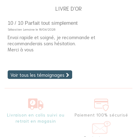
LIVRE D'OR
10 / 10 Parfait tout simplement
5
Sébastien Lemoine le 16/04/2026
So
Envoi rapide et soigné, je recommande et
Bo
recommanderais sans hésitation.
J'
Merci à vous
fi
Voir tous les témoignages
Livraison en colis suivi ou
Paiement 100% sécurisé
retrait en magasin