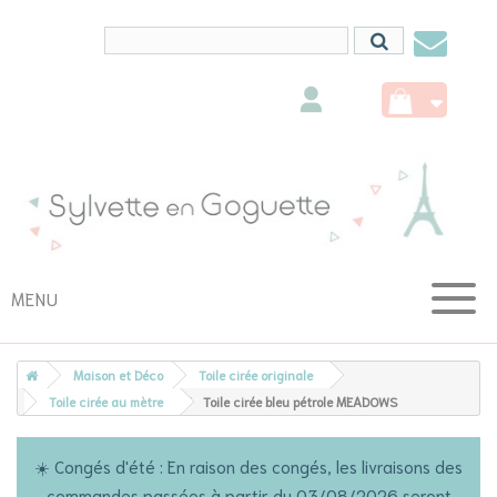
Conta
nous
MENU
Maison et Déco
Toile cirée originale
Toile cirée au mètre
Toile cirée bleu pétrole MEADOWS
☀️ Congés d'été : En raison des congés, les livraisons des
commandes passées à partir du 03/08/2026 seront