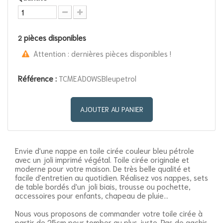
pièces disponibles
2
Attention : dernières pièces disponibles !
Référence :
TCMEADOWSBleupetrol
AJOUTER AU PANIER
Envie d'une nappe en t
oile
cirée couleur bleu pétrole
avec un joli imprimé végétal.
Toile cirée originale et
moderne pour votre maison. De très belle qualité et
facile d'entretien au quotidien. Réalisez vos nappes, sets
de table bordés d'un joli biais, trousse ou pochette,
accessoires pour enfants, chapeau de pluie...
Nous vous proposons de commander votre toile cirée à
partir de 25cm pour tomber au plus juste. Pas de gachis