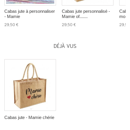
Cabas jute à personnaliser
Cabas jute personnalisé -
Cabas
- Mamie
Mamie of.......
mon 
29,50 €
29,50 €
29,50
DÉJÀ VUS
Cabas jute - Mamie chérie