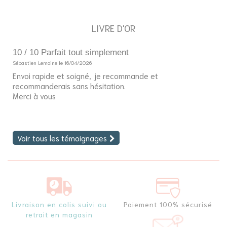
LIVRE D'OR
10 / 10 Parfait tout simplement
5
Sébastien Lemoine le 16/04/2026
So
Envoi rapide et soigné, je recommande et
Bo
recommanderais sans hésitation.
J'
Merci à vous
fi
Voir tous les témoignages
Livraison en colis suivi ou
Paiement 100% sécurisé
retrait en magasin