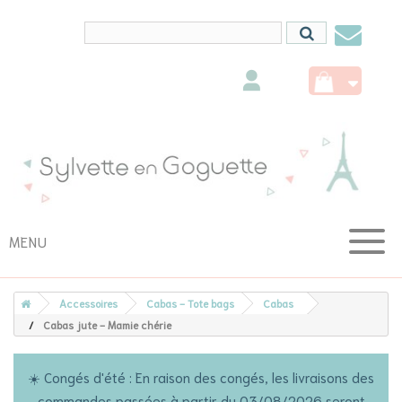
Conta
nous
MENU
Accessoires
Cabas - Tote bags
Cabas
Cabas jute - Mamie chérie
☀️ Congés d'été : En raison des congés, les livraisons des
commandes passées à partir du 03/08/2026 seront