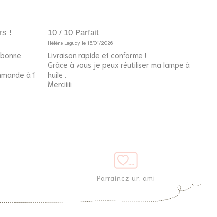
rs !
10 / 10 Parfait
10 /
Hélène Leguay le 15/01/2026
Invité
e bonne
Livraison rapide et conforme !
Le p
Grâce à vous je peux réutiliser ma lampe à
l’an
ommande à 1
huile .
fier
Merciiiii
Parrainez un ami