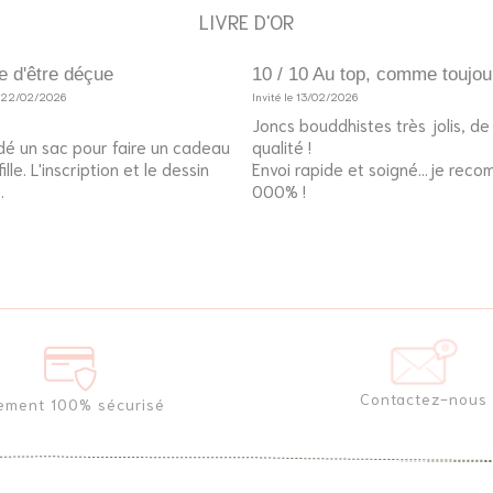
LIVRE D'OR
e d'être déçue
10 / 10 Au top, comme toujou
e 22/02/2026
Invité le 13/02/2026
Joncs bouddhistes très jolis, d
é un sac pour faire un cadeau
qualité !
lle. L'inscription et le dessin
Envoi rapide et soigné...je rec
.
000% !
Contactez-nous
ement 100% sécurisé