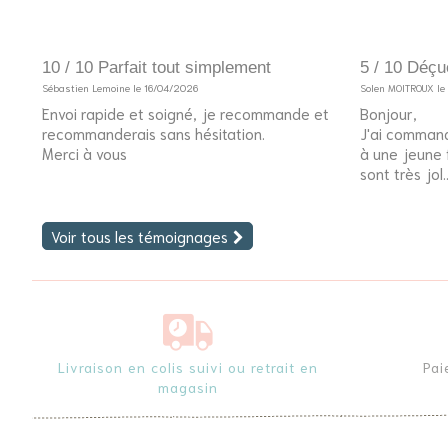
10 / 10 Parfait tout simplement
5 / 10 Déçu
Sébastien Lemoine le 16/04/2026
Solen MOITROUX l
Envoi rapide et soigné, je recommande et
Bonjour,
recommanderais sans hésitation.
J'ai command
Merci à vous
à une jeune fi
sont très jol..
Voir tous les témoignages
Livraison en colis suivi ou retrait en
Pai
magasin