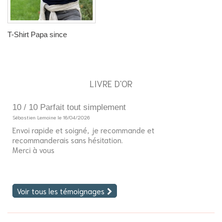
T-Shirt Papa since
LIVRE D'OR
t simplement
5 / 10 Déçue d'être déçu
026
Solen MOITROUX le 22/02/2026
né, je recommande et
Bonjour,
hésitation.
J'ai commandé un sac pour
fille. L'inscription et le dess
Voir tous les témoignages