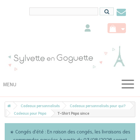
Conta
nous
MENU
Cadeaux personnalisés
Cadeaux personnalisés pour qui?
Cadeaux pour Papa
T-Shirt Papa since
☀️ Congés d'été : En raison des congés, les livraisons des
commandes passées à partir du 03/08/2026 seront